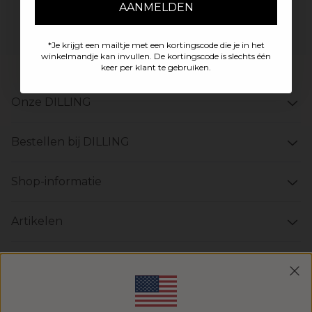
AANMELDEN
Aanmelden
*Je krijgt een mailtje met een kortingscode die je in het
winkelmandje kan invullen. De kortingscode is slechts één
keer per klant te gebruiken.
Onze DILLING
Bestellen bij DILLING
Shop-informatie
Artikelen
Katoen
Modal Content
Merinowol shirt