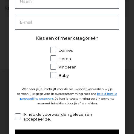
Standaard afzieningsformulier
Kies een of meer categorieën
Van kracht vanaf 23 juni 2025.
Dames
Heren
Kinderen
Baby
10% korting op je eerste bestelling
Wanneer je je inschrijft voor de nieuwsbrief, verwerken wij je
persoonlijke gegevens in overeenstemming met ons
beleid inzake
Wanneer je je aanmeldt voor onze
persoonlijke gegevens
. Je kan je toestemming op elk gewenst
moment intrekken door je af te melden.
nieuwsbrief. Tevens krijg je nieuws en
inspiratie rechtstreeks in je inbox.
Consent
Ik heb de voorwaarden gelezen en
accepteer ze.