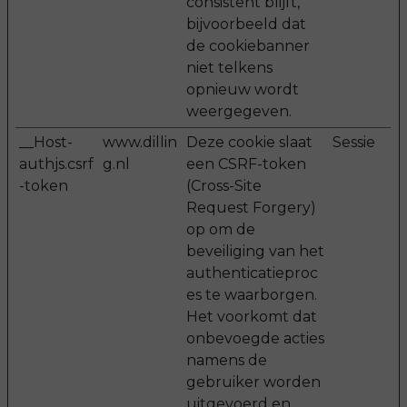
consistent blijft,
bijvoorbeeld dat
de cookiebanner
niet telkens
opnieuw wordt
weergegeven.
__Host-
www.dillin
Deze cookie slaat
Sessie
authjs.csrf
g.nl
een CSRF-token
-token
(Cross-Site
Request Forgery)
op om de
beveiliging van het
authenticatieproc
es te waarborgen.
Het voorkomt dat
onbevoegde acties
namens de
gebruiker worden
uitgevoerd en