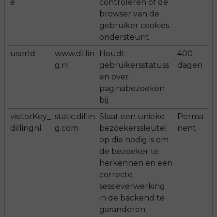
e
controleren of de
browser van de
gebruiker cookies
ondersteunt.
userId
www.dillin
Houdt
400
g.nl
gebruikersstatuss
dagen
en over
paginabezoeken
bij.
visitorKey_
static.dillin
Slaat een unieke
Perma
dillingnl
g.com
bezoekerssleutel
nent
op die nodig is om
de bezoeker te
herkennen en een
correcte
sessieverwerking
in de backend te
garanderen.