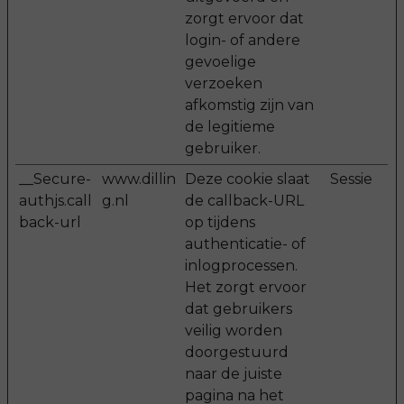
zorgt ervoor dat
login- of andere
gevoelige
verzoeken
afkomstig zijn van
de legitieme
gebruiker.
__Secure-
www.dillin
Deze cookie slaat
Sessie
authjs.call
g.nl
de callback-URL
back-url
op tijdens
authenticatie- of
inlogprocessen.
Het zorgt ervoor
dat gebruikers
veilig worden
doorgestuurd
naar de juiste
pagina na het