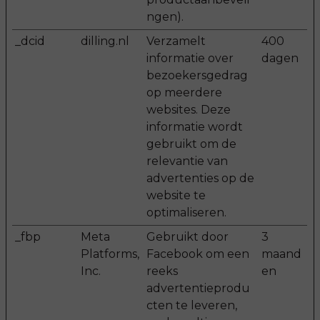
ngen).
_dcid
dilling.nl
Verzamelt
400
informatie over
dagen
bezoekersgedrag
op meerdere
websites. Deze
informatie wordt
gebruikt om de
relevantie van
advertenties op de
website te
optimaliseren.
_fbp
Meta
Gebruikt door
3
Platforms,
Facebook om een
maand
Inc.
reeks
en
advertentieprodu
cten te leveren,