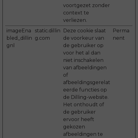
voortgezet zonder
context te
verliezen.
imageEna
static.dillin
Deze cookie slaat
Perma
bled_dillin
g.com
de voorkeur van
nent
gnl
de gebruiker op
voor het al dan
niet inschakelen
van afbeeldingen
of
afbeeldingsgerelat
eerde functies op
de Dilling-website.
Het onthoudt of
de gebruiker
ervoor heeft
gekozen
afbeeldingen te