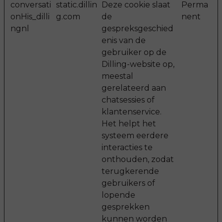
conversati
static.dillin
Deze cookie slaat
Perma
onHis_dilli
g.com
de
nent
ngnl
gespreksgeschied
enis van de
gebruiker op de
Dilling-website op,
meestal
gerelateerd aan
chatsessies of
klantenservice.
Het helpt het
systeem eerdere
interacties te
onthouden, zodat
terugkerende
gebruikers of
lopende
gesprekken
kunnen worden