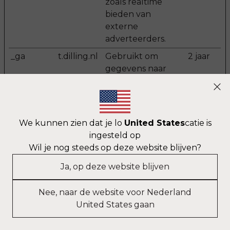
zoals realtime
bieden van
externe
adverteerders.
_ga
t.dilling.nl
Gebruikt om
2 jaar
gegevens naar
Google Analytics
Modal Content
te verzenden over
het apparaat en
het gedrag van de
We kunnen zien dat je lo
United States
catie is
bezoeker. Traceert
ingesteld op
de bezoeker op
Wil je nog steeds op deze website blijven?
verschillende
Ja, op deze website blijven
apparaten en
marketingkanalen.
Nee, naar de website voor Nederland
_ga_#
t.dilling.nl
Gebruikt om
2 jaar
United States gaan
gegevens naar
Google Analytics