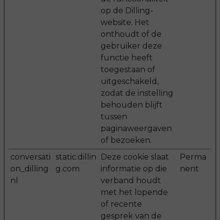
op de Dilling-
website. Het
onthoudt of de
gebruiker deze
functie heeft
toegestaan of
uitgeschakeld,
zodat de instelling
behouden blijft
tussen
paginaweergaven
of bezoeken.
conversati
static.dillin
Deze cookie slaat
Perma
on_dilling
g.com
informatie op die
nent
nl
verband houdt
met het lopende
of recente
gesprek van de