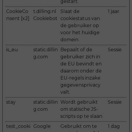
gestart.
CookieCo
t.dilling.nl
Slaat de
1 jaar
nsent [x2]
Cookiebot
cookiestatus van
de gebruiker op
voor het huidige
domein
is_eu
static.dillin
Bepaalt of de
Sessie
g.com
gebruiker zich in
de EU bevindt en
daarom onder de
EU-regels inzake
gegevensprivacy
valt.
stay
static.dillin
Wordt gebruikt
Sessie
g.com
om statische JS-
scripts op te slaan
test_cooki
Google
Gebruikt om te
1 dag