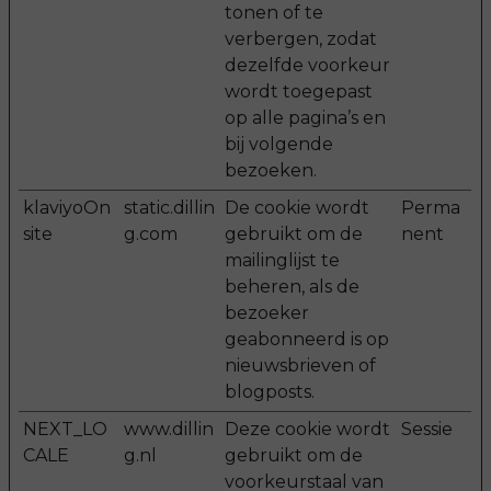
tonen of te
verbergen, zodat
dezelfde voorkeur
wordt toegepast
op alle pagina’s en
bij volgende
bezoeken.
klaviyoOn
static.dillin
De cookie wordt
Perma
site
g.com
gebruikt om de
nent
mailinglijst te
beheren, als de
bezoeker
geabonneerd is op
nieuwsbrieven of
blogposts.
NEXT_LO
www.dillin
Deze cookie wordt
Sessie
CALE
g.nl
gebruikt om de
voorkeurstaal van