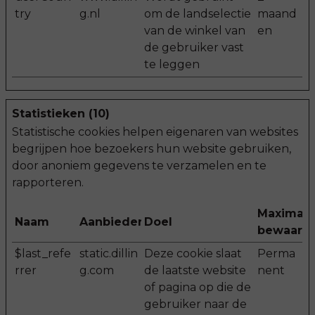
try
g.nl
om de landselectie
maand
van de winkel van
en
de gebruiker vast
te leggen
Statistieken (10)
Statistische cookies helpen eigenaren van websites
begrijpen hoe bezoekers hun website gebruiken,
door anoniem gegevens te verzamelen en te
rapporteren.
Maximale
Naam
Aanbieder
Doel
bewaarte
$last_refe
static.dillin
Deze cookie slaat
Perma
rrer
g.com
de laatste website
nent
of pagina op die de
gebruiker naar de