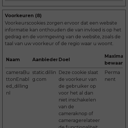
Voorkeuren (8)
Voorkeurscookies zorgen ervoor dat een website
informatie kan onthouden die van invloed is op het
gedrag en de vormgeving van de website, zoals de
taal van uw voorkeur of de regio waar u woont.
Maximale
Naam
Aanbieder
Doel
bewaarte
cameraBu
static.dillin
Deze cookie slaat
Perma
ttonEnabl
g.com
de voorkeur van
nent
ed_dilling
de gebruiker op
nl
voor het al dan
niet inschakelen
van de
cameraknop of
cameragerelateer
de functionaliteit