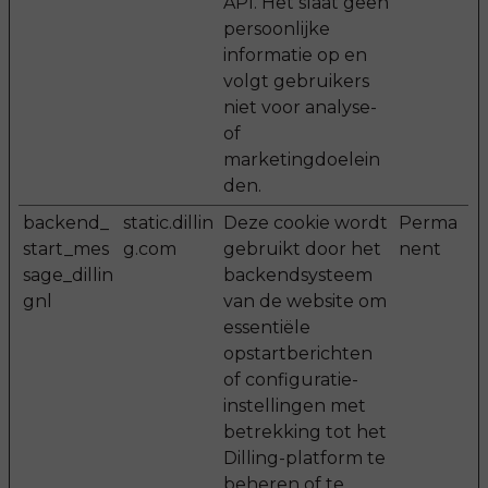
API. Het slaat geen
persoonlijke
informatie op en
volgt gebruikers
niet voor analyse-
of
marketingdoelein
den.
backend_
static.dillin
Deze cookie wordt
Perma
start_mes
g.com
gebruikt door het
nent
sage_dillin
backendsysteem
gnl
van de website om
essentiële
opstartberichten
of configuratie-
instellingen met
betrekking tot het
Dilling-platform te
beheren of te