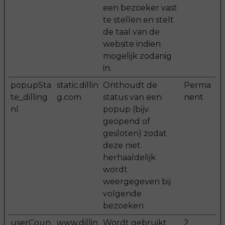
een bezoeker vast
te stellen en stelt
de taal van de
website indien
mogelijk zodanig
in.
popupSta
static.dillin
Onthoudt de
Perma
te_dilling
g.com
status van een
nent
nl
popup (bijv.
geopend of
gesloten) zodat
deze niet
herhaaldelijk
wordt
weergegeven bij
volgende
bezoeken.
userCoun
www.dillin
Wordt gebruikt
2