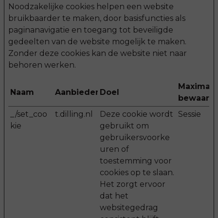
Noodzakelijke cookies helpen een website
bruikbaarder te maken, door basisfuncties als
paginanavigatie en toegang tot beveiligde
gedeelten van de website mogelijk te maken.
Zonder deze cookies kan de website niet naar
behoren werken.
Maximale
Naam
Aanbieder
Doel
bewaarte
_/set_coo
t.dilling.nl
Deze cookie wordt
Sessie
kie
gebruikt om
gebruikersvoorke
uren of
toestemming voor
cookies op te slaan.
Het zorgt ervoor
dat het
websitegedrag