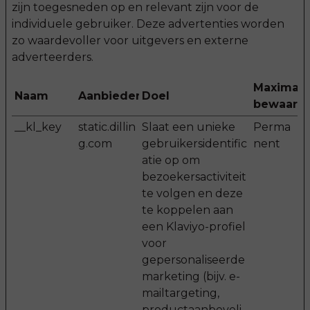
zijn toegesneden op en relevant zijn voor de
individuele gebruiker. Deze advertenties worden
zo waardevoller voor uitgevers en externe
adverteerders.
Maximale
Naam
Aanbieder
Doel
bewaarte
__kl_key
static.dillin
Slaat een unieke
Perma
g.com
gebruikersidentific
nent
atie op om
bezoekersactiviteit
te volgen en deze
te koppelen aan
een Klaviyo-profiel
voor
gepersonaliseerde
marketing (bijv. e-
mailtargeting,
productaanbeveli