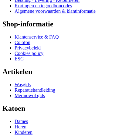
Betaling - Levering - Retourneren
Kortingen en tegoedboncodes
Algemene voorwaarden & klantinformatie
Shop-informatie
Klantenservice & FAQ
Colofon
Privacybeleid
Cookies policy
ESG
Artikelen
Wasgids
Reparatiehandleiding
Merinowol gids
Katoen
Dames
Heren
Kinderen