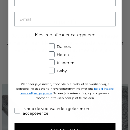
Reparatie
Kies een of meer categorieën
Jouw kleding is een investering voor de lange
termijn en een kleine reparatie kan de levensduur
Dames
van jouw kleding vaak met meerdere jaren
Heren
verlengen.
Kinderen
Baby
Wanneer je je inschrijft voor de nieuwsbrief, verwerken wij je
persoonlijke gegevens in overeenstemming met ons
beleid inzake
persoonlijke gegevens
. Je kan je toestemming op elk gewenst
moment intrekken door je af te melden.
Consent
Ik heb de voorwaarden gelezen en
accepteer ze.