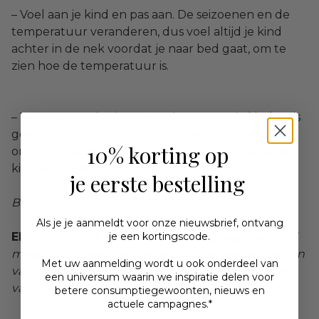
– Voel aan je kind en pas aan. De seizoenen en de
temperatuur veranderen, dus voel altijd je kind
achter in de nek voordat je naar bed gaat, om te
zien hoe de temperatuur is.
– Vertrouw op je eigen ervaringen met je kind. Er is
geen goed en fout voor hoe je je moet kleden, en
10% korting op
onthoud dat je de expert bent als het op je eigen
kind aankomt.
je eerste bestelling
Bron: Elise Haubjerg Winther
Als je je aanmeldt voor onze nieuwsbrief, ontvang
Elise Haubjerg Winther
je een kortingscode.
is een verpleegster die al
meer dan 20 jaar met de gezondheid en het welzijn
Met uw aanmelding wordt u ook
onderdeel
van
van kinderen werkt. Bovendien is ze zelf moeder
een universum waarin we inspiratie delen voor
van twee kinderen.
betere consumptiegewoonten, nieuws en
actuele campagnes.*