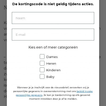
De kortingscode is niet geldig tijdens acties.
NACHTKLEDING IS MEER DAN KATOEN
Katoen is een van de meest gebruikte materialen
voor nachtkleding, maar nachtkleding kan ook van
andere materialen zijn - soms heeft dit zelfs de
voorkeur.
Kies een of meer categorieën
– Katoen is uitstekend, als het kind een aangename
Dames
temperatuur heeft. Houd er echter rekening mee
Heren
dat katoen behoorlijk vochtig wordt als het kind
Kinderen
zweet en katoen droogt niet snel. Hierdoor is het
Baby
koud om te dragen. Een dunne laag katoen
isoleert ook niet tegen de kou, wanneer het
Wanneer je je inschrijft voor de nieuwsbrief, verwerken wij je
dekbed 's nachts wordt weggetrapt, zegt Elise
persoonlijke gegevens in overeenstemming met ons
beleid inzake
persoonlijke gegevens
. Je kan je toestemming op elk gewenst
Haubjerg Winther.
moment intrekken door je af te melden.