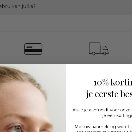
ebruiken jullie?
Betaling
Bezorging
10% korti
je eerste be
Als je je aanmeldt voor onze
je een korting
Producten
Mijn account
Met uw aanmelding wordt 