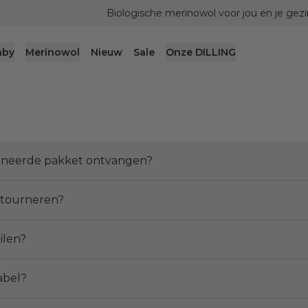
Biologische merinowol voor jou en je gezi
aby
Merinowol
Nieuw
Sale
Onze DILLING
urneerde pakket ontvangen?
retourneren?
ilen?
abel?