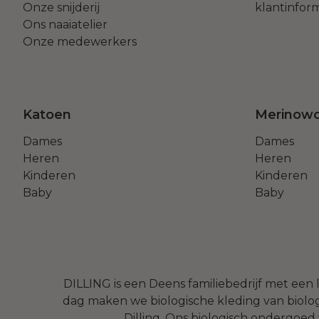
Onze snijderij
klantinfor
Ons naaiatelier
Onze medewerkers
Katoen
Merinowol
Dames
Dames
Heren
Heren
Kinderen
Kinderen
Baby
Baby
DILLING is een Deens familiebedrijf met een 
dag maken we biologische kleding van biolog
Dilling. Ons biologisch ondergoed 