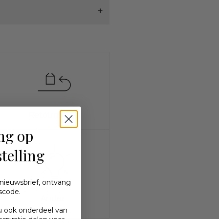
Retourneren
ng op
stelling
 nieuwsbrief, ontvang
scode.
Anders
u ook
onderdeel
van