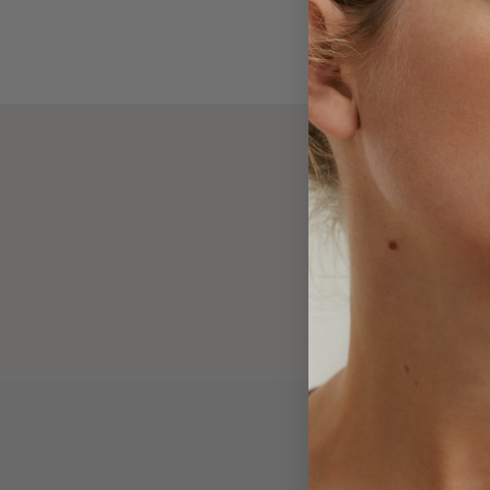
(
maan