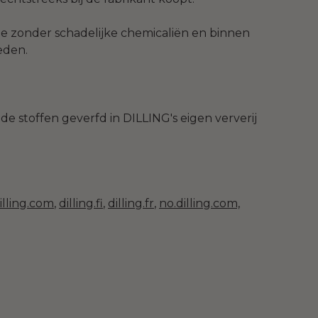
die zonder schadelijke chemicaliën en binnen
eden.
 stoffen geverfd in DILLING's eigen ververij
illing.com
,
dilling.fi
,
dilling.fr
,
no.dilling.com,