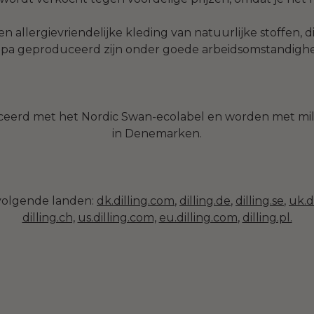
 allergievriendelijke kleding van natuurlijke stoffen, 
pa geproduceerd zijn onder goede arbeidsomstandigh
ceerd met het Nordic Swan-ecolabel en worden met milde
in Denemarken.
 volgende landen:
dk.dilling.com
,
dilling.de
,
dilling.se
,
uk.d
dilling.ch,
us.dilling.com,
eu.dilling.com
,
dilling.pl.