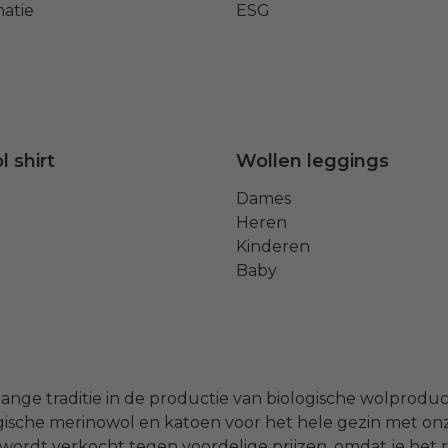
matie
ESG
 shirt
Wollen leggings
Dames
Heren
Kinderen
Baby
lange traditie in de productie van biologische wolprod
ische merinowol en katoen voor het hele gezin met onz
wordt verkocht tegen voordelige prijzen, omdat je het r