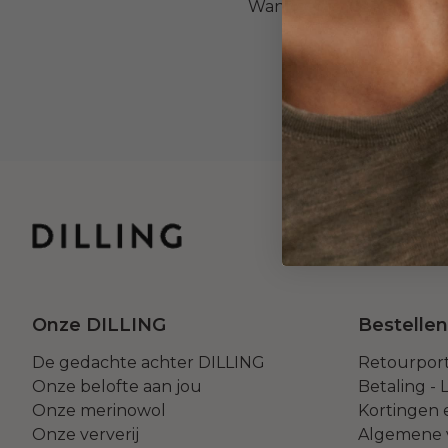
Wanneer je je aanmeldt vo
Onze DILLING
Bestellen
De gedachte achter DILLING
Retourport
Onze belofte aan jou
Betaling -
Onze merinowol
Kortingen
Onze ververij
Algemene 