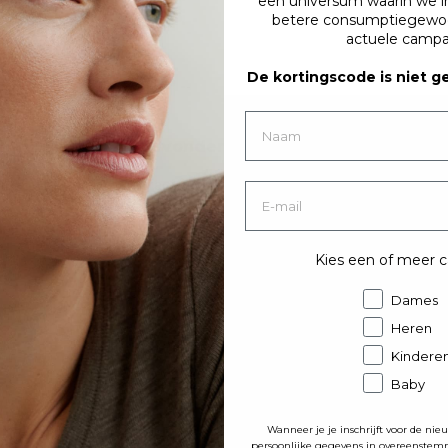
een universum waarin we in
betere consumptiegewoo
actuele campa
De kortingscode is niet ge
Niet gevonden wat je zocht?
Neem contact op met onze klantenservice
010 8990188
Kies een of meer 
dag t/m donderdag van 09:00 tot 15:00, vrijdag van 10:00 tot 
Of via E-mail
:
klantenservice@dilling.nl
Dames
Heren
Kindere
Baby
10% korting op je eerste bestelling
Wanneer je je inschrijft voor de nie
persoonlijke gegevens in overeenste