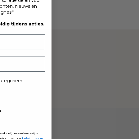
spiratie delen voor
nten, nieuws en
gnes.*
ldig tijdens acties.
categorieën
14:00
)
n
uwsbrief, verwerken wij je
mming met ons
beleid inzake